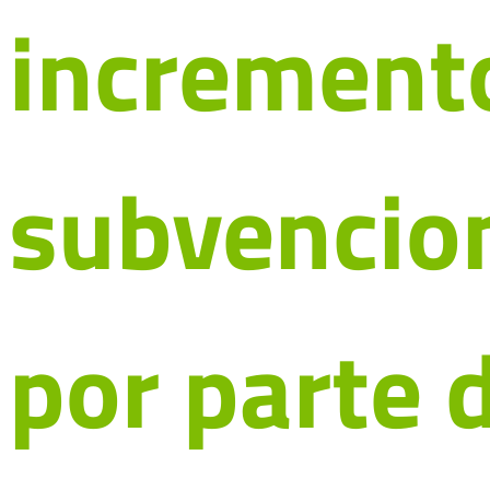
incremento
subvencion
por parte