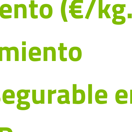
nto (€/kg.
imiento
egurable e