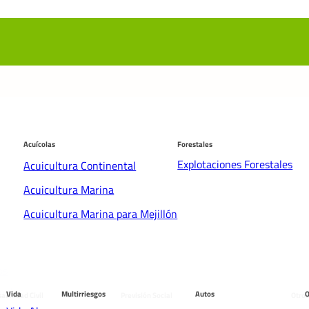
Acuícolas
Forestales
Explotaciones Forestales
Acuicultura Continental
Acuicultura Marina
Acuicultura Marina para Mejillón
os
males
Vida
Multirriesgos
Autos
O
abilidad Civil
Previsión Social
Otros