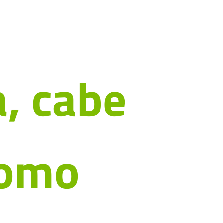
a
a, cabe
como