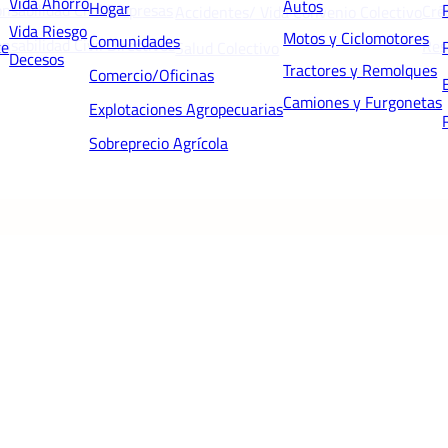
Vida Ahorro
Autos
Hogar
nsabilidad Civil Empresas
Cré
Accidentes/ Vida Convenio Colectivo
Vida Riesgo
Motos y Ciclomotores
Comunidades
nsabilidad Civil Directivos
Res
te
Salud Colectivo
Decesos
Tractores y Remolques
Comercio/Oficinas
Camiones y Furgonetas
Explotaciones Agropecuarias
Sobreprecio Agrícola