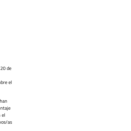
 20 de
bre el
 han
entaje
 el
vos/as