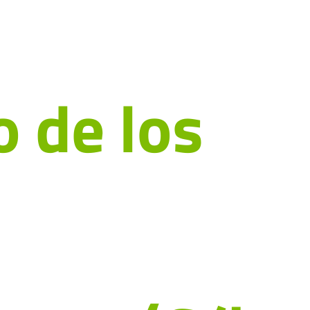
l
 de los