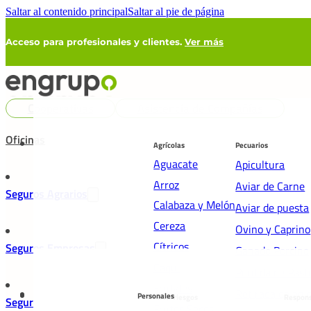
Saltar al contenido principal
Saltar al pie de página
Acceso para profesionales y clientes.
Ver más
Cooperativas
Asistencia de Compañías
Oficinas
Agrícolas
Pecuarios
Aguacate
Apicultura
Arroz
Aviar de Carne
Seguros Agrarios
Calabaza y Melón
Aviar de puesta
Cereza
Ovino y Caprino
Cítricos
Seguros Empresas
Ganado Porcino
Caqui
Pérdida de Past
Frutales
Retirada de ani
Personales
Multirriesgos
Respons
Seguros Particulares
Frutos Secos