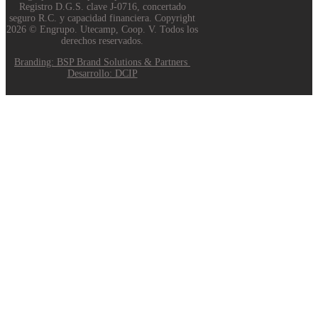
Registro D.G.S. clave J-0716, concertado
seguro R.C. y capacidad financiera. Copyright
2026 © Engrupo. Utecamp, Coop. V. Todos los
derechos reservados.
Branding: BSP Brand Solutions & Partners
Desarrollo: DCIP