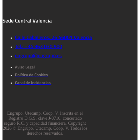
Sede Central Valencia
Calle Caballeros, 26 46001 Valencia
Tel.: +34 963 030 900
engrupo@engrupo.es
Aviso Legal
Política de Cookies
Canal de Incidencias
Engrupo. Utecamp, Coop. V. Inscrita en el
Registro D.G.S. clave J-0716, concertado
seguro R.C. y capacidad financiera. Copyright
2026 © Engrupo. Utecamp, Coop. V. Todos los
derechos reservados.