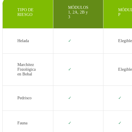
MÓDULOS
TIPO DE
MÓDU
1, 2A, 2B y
RIESGO
P
3
Helada
✓
Elegible
Marchitez
Fisiológica
✓
Elegible
en Bobal
Pedrisco
✓
✓
Fauna
✓
✓