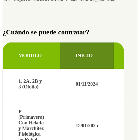
¿Cuándo se puede contratar?
MÓDULO
INICIO
FIN
1, 2A, 2B y
01/11/2024
20/1
3 (Otoño)
P
(Primavera)
Con Helada
15/01/2025
25/0
y Marchitez
Fisiológica
en Bobal