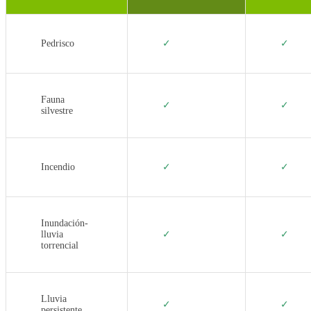
Pedrisco
✓
✓
Fauna
✓
✓
silvestre
Incendio
✓
✓
Inundación-
lluvia
✓
✓
torrencial
Lluvia
✓
✓
persistente