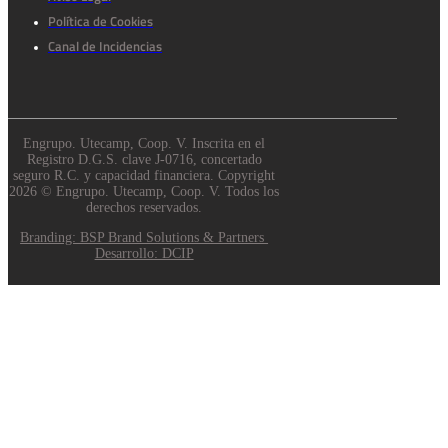
Política de Cookies
Canal de Incidencias
Engrupo. Utecamp, Coop. V. Inscrita en el
Registro D.G.S. clave J-0716, concertado
seguro R.C. y capacidad financiera. Copyright
2026 © Engrupo. Utecamp, Coop. V. Todos los
derechos reservados.
Branding: BSP Brand Solutions & Partners
Desarrollo: DCIP