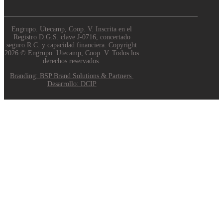
Engrupo. Utecamp, Coop. V. Inscrita en el
Registro D.G.S. clave J-0716, concertado
seguro R.C. y capacidad financiera. Copyright
2026 © Engrupo. Utecamp, Coop. V. Todos los
derechos reservados.
Branding: BSP Brand Solutions & Partners
Desarrollo: DCIP