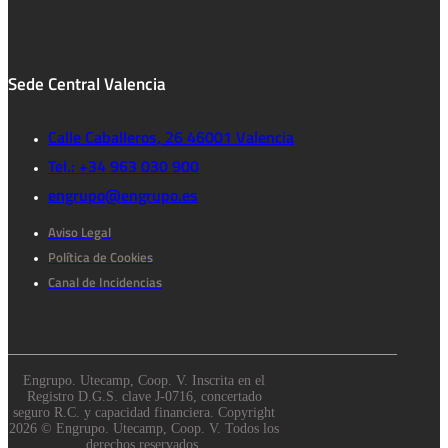
Sede Central Valencia
Calle Caballeros, 26 46001 Valencia
Tel.: +34 963 030 900
engrupo@engrupo.es
Aviso Legal
Política de Cookies
Canal de Incidencias
Engrupo. Utecamp, Coop. V. Inscrita en el
Registro D.G.S. clave J-0716, concertado
seguro R.C. y capacidad financiera. Copyright
2026 © Engrupo. Utecamp, Coop. V. Todos los
derechos reservados.