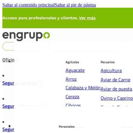
Saltar al contenido principal
Saltar al pie de página
Acceso para profesionales y clientes.
Ver más
Cooperativas
Asistencia de Compañías
Oficinas
Agrícolas
Pecuarios
Aguacate
Apicultura
Arroz
Aviar de Carne
Seguros Agrarios
Calabaza y Melón
Aviar de puesta
Cereza
Ovino y Caprino
Cítricos
Seguros Empresas
Ganado Porcino
Caqui
Pérdida de Past
Frutales
Retirada de ani
Personales
Multirriesgos
Respons
Seguros Particulares
Frutos Secos