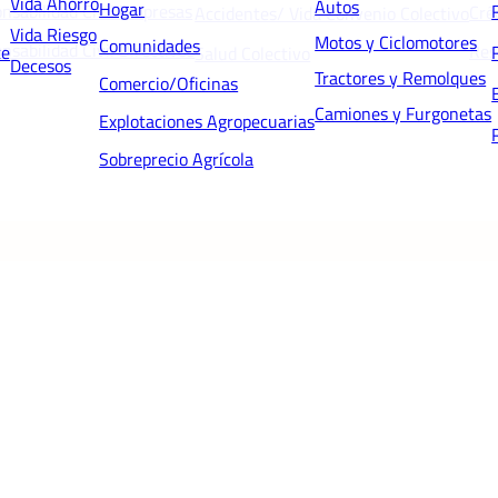
Vida Ahorro
Autos
Hogar
nsabilidad Civil Empresas
Cré
Accidentes/ Vida Convenio Colectivo
Vida Riesgo
Motos y Ciclomotores
Comunidades
nsabilidad Civil Directivos
Res
te
Salud Colectivo
Decesos
Tractores y Remolques
Comercio/Oficinas
Camiones y Furgonetas
Explotaciones Agropecuarias
Sobreprecio Agrícola