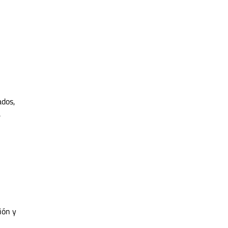
ados,
.
ión y