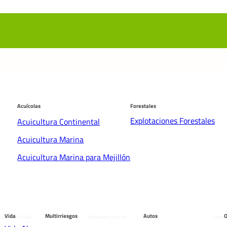
Acuícolas
Forestales
Explotaciones Forestales
Acuicultura Continental
Acuicultura Marina
Acuicultura Marina para Mejillón
os
males
Vida
Multirriesgos
Autos
O
abilidad Civil
Previsión Social
Otros