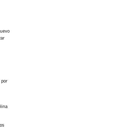
nuevo
zar
 por
lina
ros