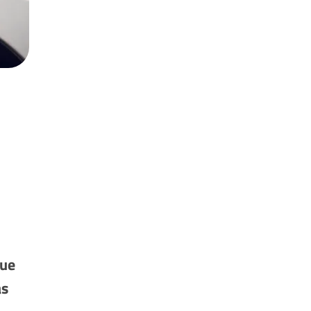
que
as