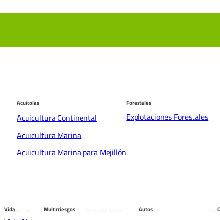
Acuícolas
Forestales
Explotaciones Forestales
Acuicultura Continental
Acuicultura Marina
Acuicultura Marina para Mejillón
os
males
Vida
Multirriesgos
Autos
O
abilidad Civil
Previsión Social
Otros