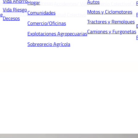
Vida Ahorro
Autos
Hogar
nsabilidad Civil Empresas
Cré
Accidentes/ Vida Convenio Colectivo
Vida Riesgo
Motos y Ciclomotores
Comunidades
nsabilidad Civil Directivos
Res
te
Salud Colectivo
Decesos
Tractores y Remolques
Comercio/Oficinas
Camiones y Furgonetas
Explotaciones Agropecuarias
Sobreprecio Agrícola