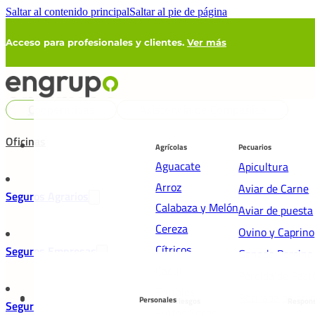
Saltar al contenido principal
Saltar al pie de página
Acceso para profesionales y clientes.
Ver más
Cooperativas
Asistencia de Compañías
Oficinas
Agrícolas
Pecuarios
Aguacate
Apicultura
Arroz
Aviar de Carne
Seguros Agrarios
Calabaza y Melón
Aviar de puesta
Cereza
Ovino y Caprino
Cítricos
Seguros Empresas
Ganado Porcino
Caqui
Pérdida de Past
Frutales
Retirada de ani
Personales
Multirriesgos
Respons
Seguros Particulares
Frutos Secos