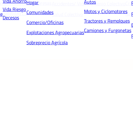
Vida Ahorro
Autos
Hogar
nsabilidad Civil Empresas
Cré
Accidentes/ Vida Convenio Colectivo
Vida Riesgo
Motos y Ciclomotores
Comunidades
nsabilidad Civil Directivos
Res
te
Salud Colectivo
Decesos
Tractores y Remolques
Comercio/Oficinas
Camiones y Furgonetas
Explotaciones Agropecuarias
Sobreprecio Agrícola