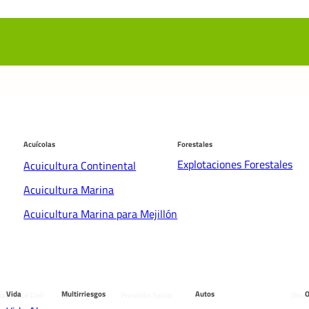
Acuícolas
Forestales
Explotaciones Forestales
Acuicultura Continental
Acuicultura Marina
Acuicultura Marina para Mejillón
os
males
Vida
Multirriesgos
Autos
O
abilidad Civil
Previsión Social
Otros