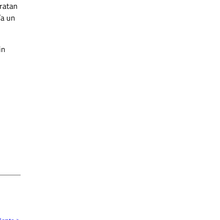
ratan
ía un
in