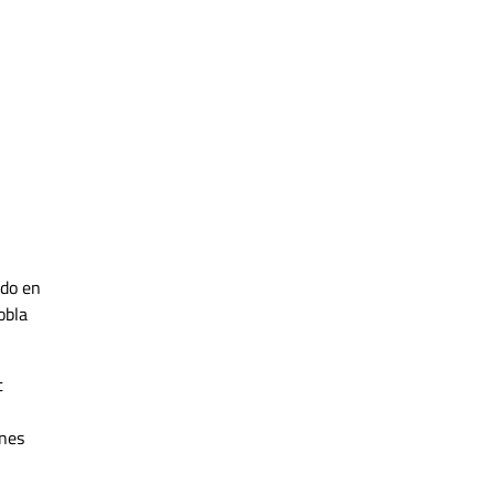
odo en
obla
t
ones