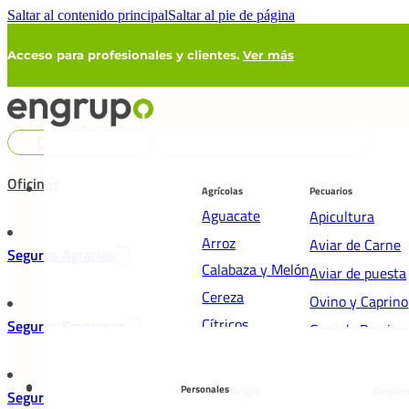
Saltar al contenido principal
Saltar al pie de página
Acceso para profesionales y clientes.
Ver más
Cooperativas
Asistencia de Compañías
Oficinas
Agrícolas
Pecuarios
Aguacate
Apicultura
Arroz
Aviar de Carne
Seguros Agrarios
Calabaza y Melón
Aviar de puesta
Cereza
Ovino y Caprino
Cítricos
Seguros Empresas
Ganado Porcino
Caqui
Pérdida de Past
Frutales
Retirada de ani
Personales
Multirriesgos
Respons
Seguros Particulares
Frutos Secos