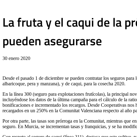
La fruta y el caqui de la
pueden asegurarse
30 enero 2020
Desde el pasado 1 de diciembre se pueden contratar los seguros para lo
albaricoque, pera y manzana), y de caqui, para la cosecha 2020.
En la línea 300 (seguro para explotaciones frutícolas), la principal no
incluyéndose los datos de la última campaña para el cálculo de la rati
bonificaciones e incrementado los recargos. Desde Cooperativas nos
recargados en un 250% en la Comunitat Valenciana respecto al año pas
Por otra parte, las tasas son prórroga en la Comunitat, mientras que 
seguro. En Murcia, se incrementan tasas y franquicias, y se ha modif
Con respeto al seguro de caqui (línea 311), destaca que este cultivo, 