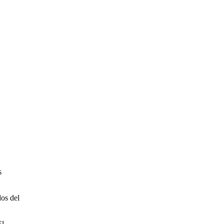
s
dos del
El