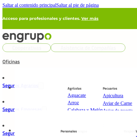
Saltar al contenido principal
Saltar al pie de página
Acceso para profesionales y clientes.
Ver más
Cooperativas
Asistencia de Compañías
Oficinas
Seguros Agrarios
Agrícolas
Pecuarios
Aguacate
Apicultura
Arroz
Aviar de Carne
Seguros Empresas
Calabaza y Melón
Aviar de puesta
Cereza
Ovino y Caprino
Cítricos
Ganado Porcino
Personales
Multirriesgos
Responsa
Caqui
Seguros Particulares
Pérdida de Pastos