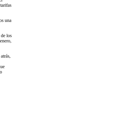
tarifas
mos una
 de los
 enero,
atrás,
que
no