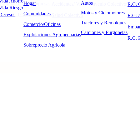
Vida Ahorro
Autos
Hogar
sabilidad Civil Empresas
Crédit
les
Accidentes/ Vida Convenio Colectivo
R.C. 
Vida Riesgo
Motos y Ciclomotores
Comunidades
sabilidad Civil Directivos
Respon
Decesos
Salud Colectivo
R.C. A
Tractores y Remolques
Comercio/Oficinas
Embar
Camiones y Furgonetas
Explotaciones Agropecuarias
R.C. P
Sobreprecio Agrícola