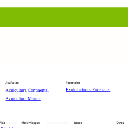
Acuícolas
Forestales
Explotaciones Forestales
Acuicultura Continental
Acuicultura Marina
Acuicultura Marina para Mejillón
bilidad Civil
Vida
Multirriesgos
Previsión Social
Autos
Otros:
Otros