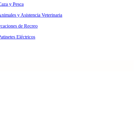
o y Caución
Caza y Pesca
sabilidad Medioambiental
nimales y Asistencia Veterinaria
caciones de Recreo
atinetes Eléctricos