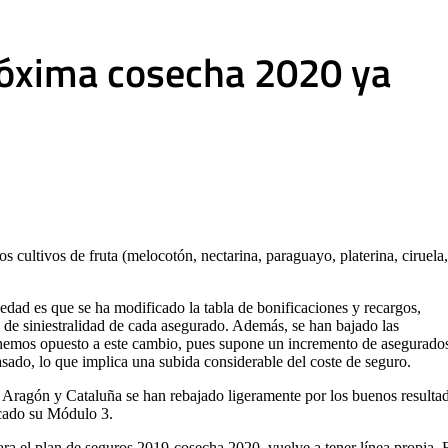
 próxima cosecha 2020 ya
s cultivos de fruta (melocotón, nectarina, paraguayo, platerina, ciruela,
vedad es que se ha modificado la tabla de bonificaciones y recargos,
o de siniestralidad de cada asegurado. Además, se han bajado las
 hemos opuesto a este cambio, pues supone un incremento de asegurado
ado, lo que implica una subida considerable del coste de seguro.
en Aragón y Cataluña se han rebajado ligeramente por los buenos resulta
icado su Módulo 3.
para el plan de seguros 2019-cosecha 2020, vuelve a tener línea propia. 