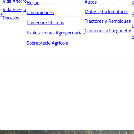
Vida Ahorro
Autos
Hogar
nsabilidad Civil Empresas
Cré
Accidentes/ Vida Convenio Colectivo
Vida Riesgo
Motos y Ciclomotores
Comunidades
nsabilidad Civil Directivos
Res
te
Salud Colectivo
Decesos
Tractores y Remolques
Comercio/Oficinas
Camiones y Furgonetas
Explotaciones Agropecuarias
Sobreprecio Agrícola