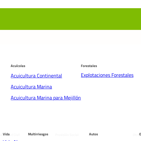
Acuícolas
Forestales
Explotaciones Forestales
Acuicultura Continental
Acuicultura Marina
Acuicultura Marina para Mejillón
os
males
Vida
Multirriesgos
Autos
O
abilidad Civil
Previsión Social
Otros