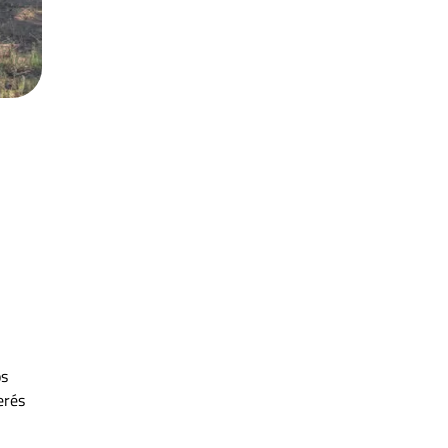
os
erés