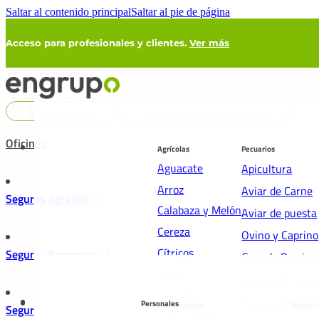
Saltar al contenido principal
Saltar al pie de página
Acceso para profesionales y clientes.
Ver más
Cooperativas
Asistencia de Compañías
Oficinas
Agrícolas
Pecuarios
Aguacate
Apicultura
Arroz
Aviar de Carne
Seguros Agrarios
Calabaza y Melón
Aviar de puesta
Cereza
Ovino y Caprino
Cítricos
Seguros Empresas
Ganado Porcino
Caqui
Pérdida de Past
Frutales
Retirada de ani
Personales
Multirriesgos
Respons
Seguros Particulares
Frutos Secos