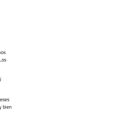
nos
Los
í
meses
y bien