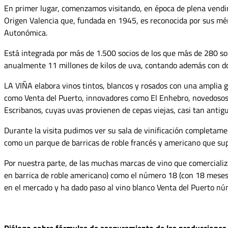
En primer lugar, comenzamos visitando, en época de plena vendim
Origen Valencia que, fundada en 1945, es reconocida por sus méri
Autonómica.
Está integrada por más de 1.500 socios de los que más de 280 s
anualmente 11 millones de kilos de uva, contando además con dos 
LA VIÑA elabora vinos tintos, blancos y rosados con una amplia 
como Venta del Puerto, innovadores como El Enhebro, novedosos 
Escribanos, cuyas uvas provienen de cepas viejas, casi tan antig
Durante la visita pudimos ver su sala de vinificación completam
como un parque de barricas de roble francés y americano que sup
Por nuestra parte, de las muchas marcas de vino que comerciali
en barrica de roble americano) como el número 18 (con 18 meses 
en el mercado y ha dado paso al vino blanco Venta del Puerto nú
Diálogo sobre fórmulas de aseguramiento de las producciones 