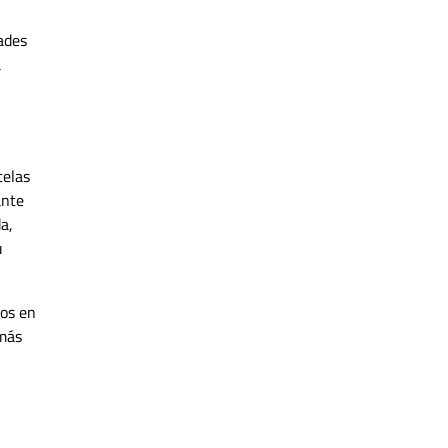
ades
a
celas
ante
a,
u
mos en
 más