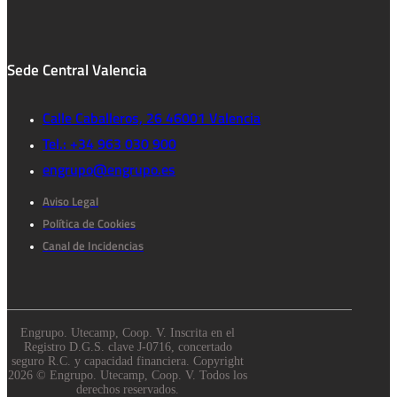
Sede Central Valencia
Calle Caballeros, 26 46001 Valencia
Tel.: +34 963 030 900
engrupo@engrupo.es
Aviso Legal
Política de Cookies
Canal de Incidencias
Engrupo. Utecamp, Coop. V. Inscrita en el
Registro D.G.S. clave J-0716, concertado
seguro R.C. y capacidad financiera. Copyright
2026 © Engrupo. Utecamp, Coop. V. Todos los
derechos reservados.