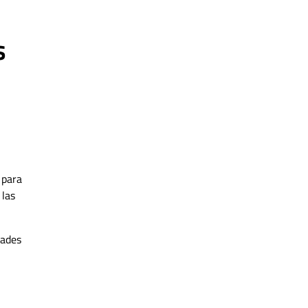
s
 para
 las
dades