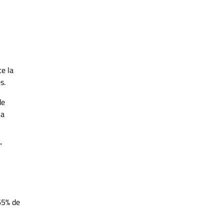
e la
s.
de
na
”
65% de