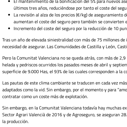
El mantenimiento de la bonifica­ción del 5% para nuevos as
últimos tres años, reduciéndose por tanto el cos­te del segu
La revisión al alza de los precios (€/kg) de aseguramiento 
aumentan el coste del seguro pero también se convier­ten 
Incremento del coste del seguro por la reducción de 10 pu
Tras un año de elevada siniestra­lidad con más de 75 millones de
necesidad de asegurar. Las Comuni­dades de Castilla y León, Cas
Pero la Comunitat Valenciana no se queda atrás, con más de 2,9 m
helada y pedriscos ocurridos los pasados me­ses de abril y septi
superficie de 9.000 Has, el 93% de las cuales correspon­den a la 
Las pautas de este clima cam­biante se traducen en cada vez más
adaptados como la vid. Sin embargo, por el momento y para “amor
contratar como un coste más de explotación.
Sin embargo, en la Comunitat Va­lenciana todavía hay muchas expl
Sector Agrari Valencià de 2016 y de Agro­seguro, se aseguran 28.
la producción.