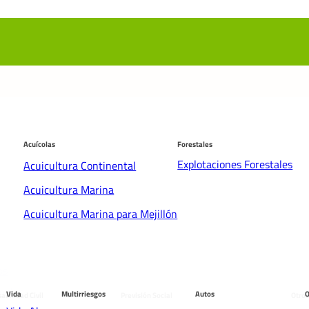
Acuícolas
Forestales
Explotaciones Forestales
Acuicultura Continental
Acuicultura Marina
Acuicultura Marina para Mejillón
os
males
Vida
Multirriesgos
Autos
O
abilidad Civil
Previsión Social
Otros