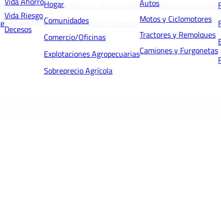
Vida Ahorro
Autos
Hogar
nsabilidad Civil Empresas
Cré
Accidentes/ Vida Convenio Colectivo
Vida Riesgo
Motos y Ciclomotores
Comunidades
nsabilidad Civil Directivos
Res
te
Salud Colectivo
Decesos
Tractores y Remolques
Comercio/Oficinas
Camiones y Furgonetas
Explotaciones Agropecuarias
Sobreprecio Agrícola