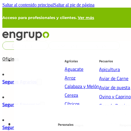
Saltar al contenido principal
Saltar al pie de página
Acceso para profesionales y clientes.
Ver más
Cooperativas
Asistencia de Compañías
Oficinas
Agrícolas
Pecuarios
Aguacate
Apicultura
Arroz
Aviar de Carne
Seguros Agrarios
Calabaza y Melón
Aviar de puesta
Cereza
Ovino y Caprino
Cítricos
Seguros Empresas
Ganado Porcino
Caqui
Pérdida de Past
Frutales
Retirada de ani
Personales
Multirriesgos
Respons
Seguros Particulares
Frutos Secos