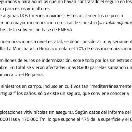
egurados y para aquellos que no hayan con­tratado el seguro en los
ro para estos viticultores.
de algunas DOs (precios máximos). Estos incre­mentos de precio
en una mayor indemnización en caso de siniestro (
ver tabla adjunta
)
ntos de la subvención base de ENESA.
 in­demnizaciones a nivel estatal, se debe considerar muy seriament
tilla-La Mancha y La Rioja acumulan el 70% de esas indemnizacione
illones de euros de indemnización, sobre todo por los siniestros 
embre. En total se vieron afectadas unas 8.800 parce­las sumando u
comarca Utiel Requena.
 siniestros en campo, incluso en cultivos tan “mediterráneamente
tiguar” los daños, sólo existe un seguro, que conviene conocer y
o­taciones vitivinícolas sin asegurar. Según datos del Informe del
000 Has y 170.000 Tm, lo que supone el 47% de la superficie y el 